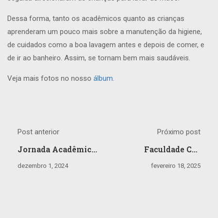
Dessa forma, tanto os acadêmicos quanto as crianças
aprenderam um pouco mais sobre a manutenção da higiene,
de cuidados como a boa lavagem antes e depois de comer, e
de ir ao banheiro. Assim, se tornam bem mais saudáveis.
Veja mais fotos no nosso
álbum
.
Post anterior
Próximo post
Jornada Acadêmica:
Faculdade CCI
desafios e
debate
dezembro 1, 2024
fevereiro 18, 2025
oportunidades para
responsabilidade
um envelhecimento
civil na era da
ativo
cirurgia robótica