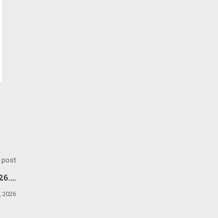
 post
6.1:
rma!
, 2026