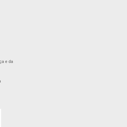
ça e da
a