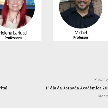
Próximo
ital
1º dia da Jornada Acadêmica 202
conhecimento que transfo
junho 2