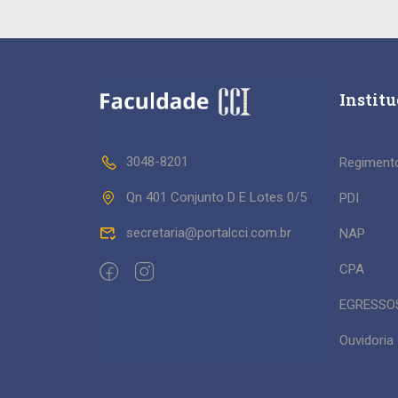
Instit
3048-8201
Regimento
Qn 401 Conjunto D E Lotes 0/5
PDI
secretaria@portalcci.com.br
NAP
CPA
EGRESSO
Ouvidoria