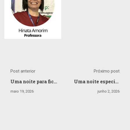
Post anterior
Próximo post
Uma noite para ficar
Uma noite especial
na história.
para celebrar o
maio 19, 2026
junho 2, 2026
Direito