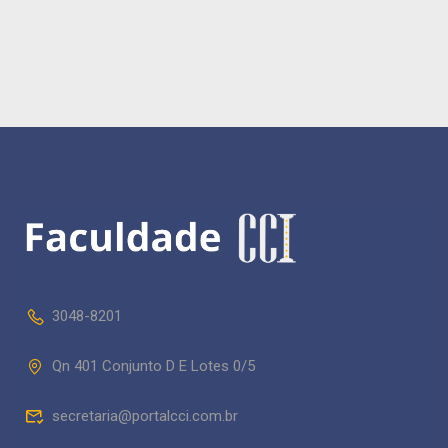
Preparando
Estudantes para o
Mundo Empresarial
3048-8201
Qn 401 Conjunto D E Lotes 0/5
secretaria@portalcci.com.br