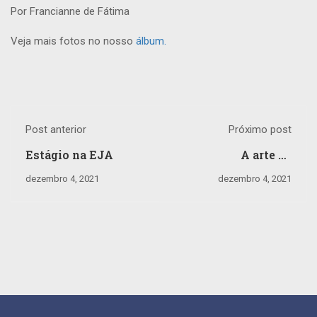
Por Francianne de Fátima
Veja mais fotos no nosso
álbum.
Post anterior
Próximo post
Estágio na EJA
A arte de
ensinar...corpo,
dezembro 4, 2021
dezembro 4, 2021
gesto e movimento