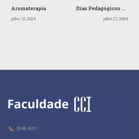
Aromaterapia
Dias Pedagógicos na
Faculdade e Cursos
julho 12, 2024
julho 27, 2024
Técnicos: uma
Celebração do
Conhecimento e
Planejamento
3048-8201