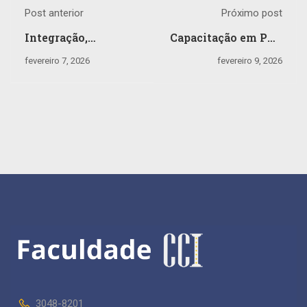
Post anterior
Próximo post
Integração,
Capacitação em PCR
acolhimento e
e RCP: prática que
fevereiro 7, 2026
fevereiro 9, 2026
aprendizado desde o
salva vidas
primeiro dia.
3048-8201